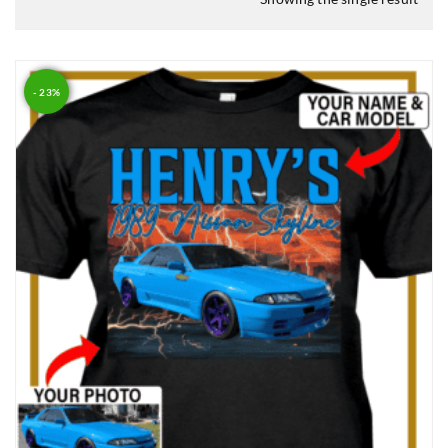
:
- 23%